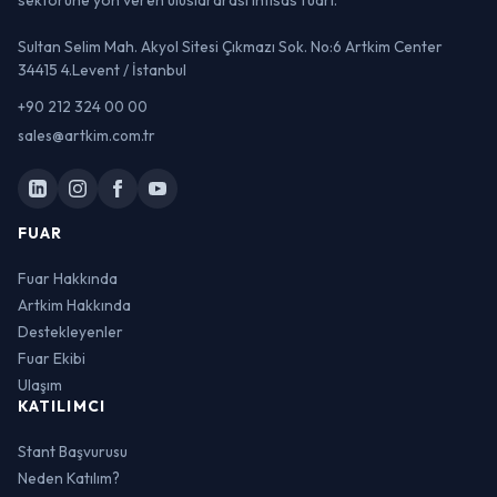
Sultan Selim Mah. Akyol Sitesi Çıkmazı Sok. No:6 Artkim Center
34415 4.Levent / İstanbul
+90 212 324 00 00
sales@artkim.com.tr
FUAR
Fuar Hakkında
Artkim Hakkında
Destekleyenler
Fuar Ekibi
Ulaşım
KATILIMCI
Stant Başvurusu
Neden Katılım?