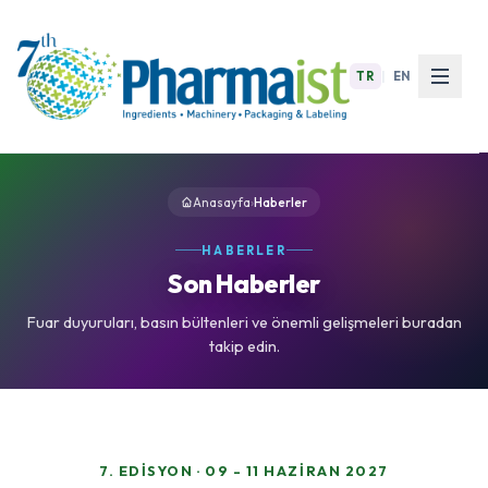
TR
|
EN
Anasayfa
›
Haberler
HABERLER
Son Haberler
Fuar duyuruları, basın bültenleri ve önemli gelişmeleri buradan
takip edin.
7. EDISYON · 09 - 11 HAZIRAN 2027