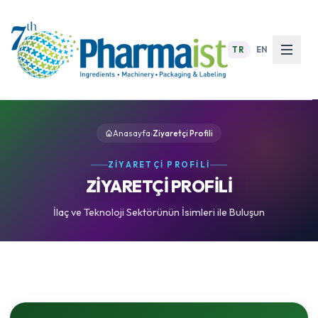
TR
|
EN
Anasayfa
›
Ziyaretçi Profili
ZIYARETÇI PROFILI
ZİYARETÇİ PROFİLİ
İlaç ve Teknoloji Sektörünün İsimleri ile Buluşun