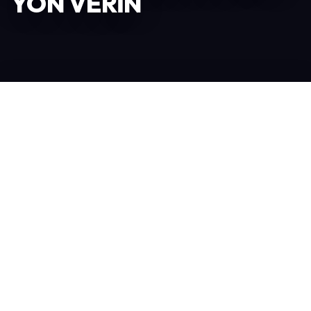
YÖN VERİN
Katılımcı Ol
306
TOPLAM KATILIMCI
6.078
ZIYARETÇI
208
YABANCI KATILIMCI