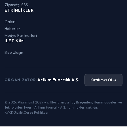
Ziyaretçi SSS
ETKINLIKLER
Galeri
Haberler
Medya Partnerleri
İLETIŞIM
Bize Ulaşın
Artkim Fuarcılık A.Ş.
Katılımcı Ol →
ORGANIZATÖR:
© 2026 Pharmaist 2027 - 7. Uluslararası İlaç Bileşenleri, Hammaddeleri ve
Teknolojileri Fuarı · Artkim Fuarcılık A.Ş. Tüm hakları saklıdır.
KVKK
Gizlilik
Çerez Politikası