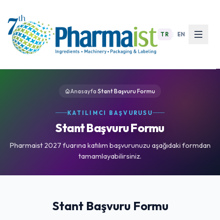
TR
|
EN
Anasayfa
›
Stant Başvuru Formu
KATILIMCI BAŞVURUSU
Stant Başvuru Formu
Pharmaist 2027 fuarına katılım başvurunuzu aşağıdaki formdan
tamamlayabilirsiniz.
Stant Başvuru Formu