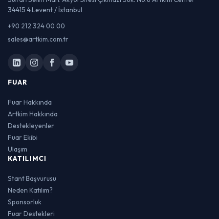
34415 4.Levent / İstanbul
+90 212 324 00 00
sales@artkim.com.tr
FUAR
Fuar Hakkında
Artkim Hakkında
Destekleyenler
Fuar Ekibi
Ulaşım
KATILIMCI
Stant Başvurusu
Neden Katılım?
Sponsorluk
Fuar Destekleri