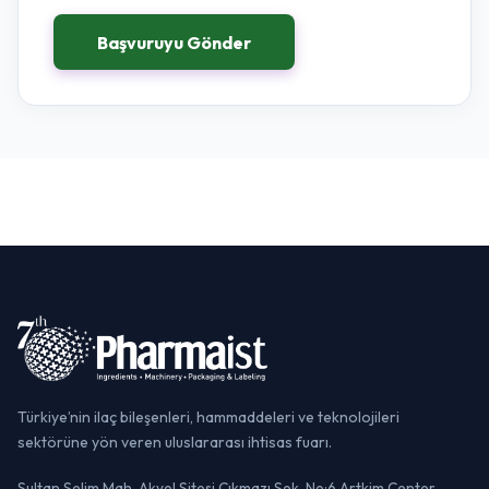
Başvuruyu Gönder
Türkiye’nin ilaç bileşenleri, hammaddeleri ve teknolojileri
sektörüne yön veren uluslararası ihtisas fuarı.
Sultan Selim Mah. Akyol Sitesi Çıkmazı Sok. No:6 Artkim Center