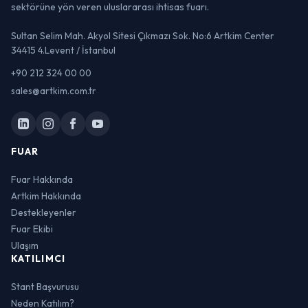
sektörüne yön veren uluslararası ihtisas fuarı.
Sultan Selim Mah. Akyol Sitesi Çıkmazı Sok. No:6 Artkim Center
34415 4.Levent / İstanbul
+90 212 324 00 00
sales@artkim.com.tr
FUAR
Fuar Hakkında
Artkim Hakkında
Destekleyenler
Fuar Ekibi
Ulaşım
KATILIMCI
Stant Başvurusu
Neden Katılım?