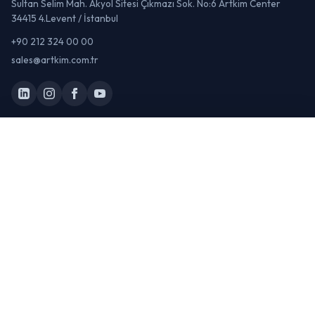
Sultan Selim Mah. Akyol Sitesi Çıkmazı Sok. No:6 Artkim Center
34415 4.Levent / İstanbul
+90 212 324 00 00
sales@artkim.com.tr
Katılımcı Ol
Artkim Fuarcılık A.Ş.
Katılımcı Ol →
ORGANIZATÖR:
© 2026 Pharmaist 2027 - 7. Uluslararası İlaç Bileşenleri, Hammaddeleri ve
Teknolojileri Fuarı · Artkim Fuarcılık A.Ş. Tüm hakları saklıdır.