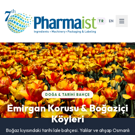
TR
|
EN
DOĞA & TARIHI BAHÇE
Emirgan Korusu & Boğaziçi
Köyleri
Boğaz kıyısındaki tarihi lale bahçesi. Yalılar ve ahşap Osmanlı