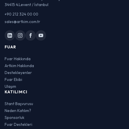
34415 4.Levent / İstanbul
+90 212 324 00 00
sales@artkim.com.tr
FUAR
Fuar Hakkında
Artkim Hakkında
Destekleyenler
Fuar Ekibi
Ulaşım
KATILIMCI
Stant Başvurusu
Neden Katılım?
Sponsorluk
Fuar Destekleri