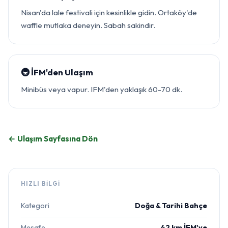
Nisan'da lale festivali için kesinlikle gidin. Ortaköy'de
waffle mutlaka deneyin. Sabah sakindir.
🚇 İFM'den Ulaşım
Minibüs veya vapur. IFM'den yaklaşık 60-70 dk.
← Ulaşım Sayfasına Dön
HIZLI BILGI
Kategori
Doğa & Tarihi Bahçe
Mesafe
42 km İFM'ye