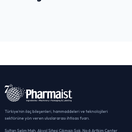
Sultanahmet & Tarihi Yarımada
Boğaz Turu
Taksim & İstiklal Caddesi
TARIHI MEKAN
GEZI & EĞLENCE
YAŞAM & EĞLENCE
Türkiye’nin ilaç bileşenleri, hammaddeleri ve teknolojileri
sektörüne yön veren uluslararası ihtisas fuarı.
Sultan Selim Mah. Akyol Sitesi Çıkmazı Sok. No:6 Artkim Center