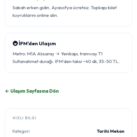
Sabah erken gidin. Ayasofya ücretsiz. Topkapı bilet
kuyruklarını online alın.
🚇 İFM'den Ulaşım
Metro: M1A Aksaray → Yenikapı, tramvay T1
Sultanahmet durağı. IFM'den taksi ~40 dk, 35-50 TL.
← Ulaşım Sayfasına Dön
HIZLI BILGI
Kategori
Tarihi Mekan