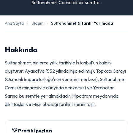
Sultanahmet Camii tek bir semtte..
Ana Sayfa
›
Ulaşım
›
Sultanahmet & Tarihi Yarımada
Hakkında
Sultanahmet, binlerce yıllık tarihiyle İstanbul'un kalbini
oluşturur. Ayasofya (532 yılında inşa edilmiş), Topkapı Sarayı
(Osmanlı İmparatorluğu'nun yönetim merkezi), Sultanahmet
Camii (6 minaresiyle dünyada benzersiz) ve Yerebatan
Sarnıcı bu semtte yer almaktadır. Hipodrom meydanında
dikilitaşlar ve Mısır obalisği tarihin izlerini taşır.
💡 Pratik İpuçları