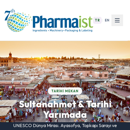
TR
|
EN
TARIHI MEKAN
Sultanahmet & Tarihi
Yarımada
UNESCO Dünya Mirası. Ayasofya, Topkapı Sarayı ve