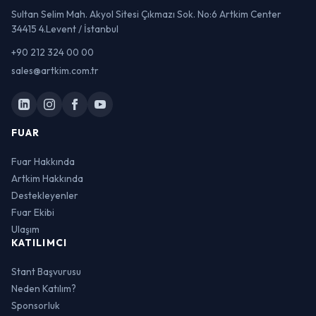
Sultan Selim Mah. Akyol Sitesi Çıkmazı Sok. No:6 Artkim Center
34415 4.Levent / İstanbul
+90 212 324 00 00
sales@artkim.com.tr
FUAR
Fuar Hakkında
Artkim Hakkında
Destekleyenler
Fuar Ekibi
Ulaşım
KATILIMCI
Stant Başvurusu
Neden Katılım?
Sponsorluk