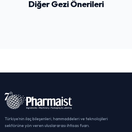
Diğer Gezi Önerileri
Boğaz Turu
Taksim & İstiklal Caddesi
Kapalıçarşı & Mısır Çarşısı
GEZI & EĞLENCE
YAŞAM & EĞLENCE
ALIŞVERIŞ & KÜLTÜR
Türkiye’nin ilaç bileşenleri, hammaddeleri ve teknolojileri
sektörüne yön veren uluslararası ihtisas fuarı.