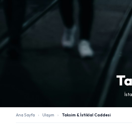
Ta
İsta
Ana Sayfa
›
Ulaşım
›
Taksim & İstiklal Caddesi