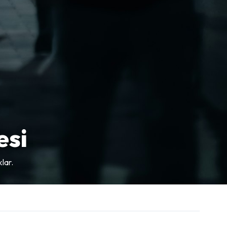
esi
klar.