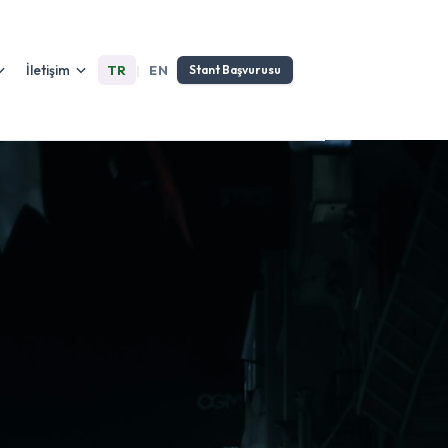
İletişim
TR
|
EN
Stant Başvurusu