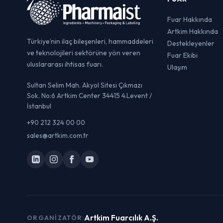
Fuar Hakkında
Artkim Hakkında
Türkiye’nin ilaç bileşenleri, hammaddeleri
Destekleyenler
ve teknolojileri sektörüne yön veren
Fuar Ekibi
uluslararası ihtisas fuarı.
Ulaşım
Sultan Selim Mah. Akyol Sitesi Çıkmazı
Sok. No:6 Artkim Center 34415 4.Levent /
İstanbul
+90 212 324 00 00
sales@artkim.com.tr
Artkim Fuarcılık A.Ş.
ORGANIZATÖR: