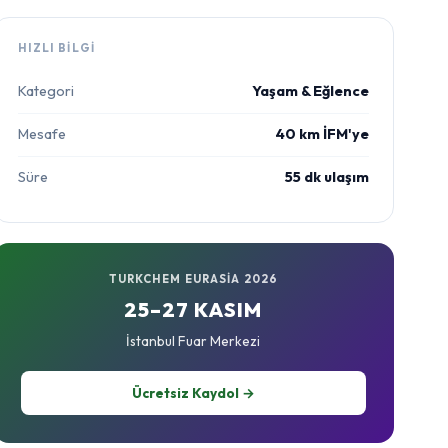
HIZLI BILGI
Kategori
Yaşam & Eğlence
Mesafe
40 km İFM'ye
Süre
55 dk ulaşım
TURKCHEM EURASIA 2026
25–27 KASIM
İstanbul Fuar Merkezi
Ücretsiz Kaydol →