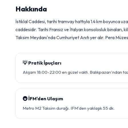
Hakkında
İstiklal Caddesi, tarihi tramvay hattıyla 1.4 km boyunca uz
caddesidir. Tarihi Fransız ve İtalyan konsolosluk binaları, kil
Taksim Meydanı'nda Cumhuriyet Anıtı yer alır. Pera Müzes
💡 Pratik İpuçları
Akşam 18:00-22:00 en güzel vakti. Balıkpazarı'ndan taze 
🚇 İFM'den Ulaşım
Metro M2 Taksim durağı. IFM'den yaklaşık 55 dk.