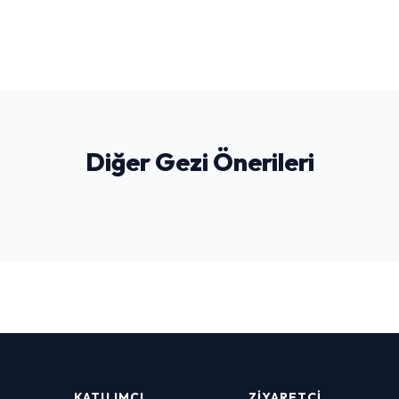
Diğer Gezi Önerileri
Boğaz Turu
GEZI & EĞLENCE
KATILIMCI
ZIYARETÇI