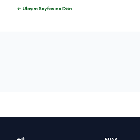
← Ulaşım Sayfasına Dön
Sultanahmet & Tarihi Yarımada
TARIHI MEKAN
FUAR