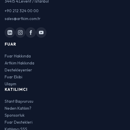
34415 4.Levent / İstanbul
+90 212 324 00 00
sales@artkim.com.tr
FUAR
Fuar Hakkında
Artkim Hakkında
Destekleyenler
Fuar Ekibi
Ulaşım
KATILIMCI
Stant Başvurusu
Neden Katılım?
Sponsorluk
Fuar Destekleri
Katılımcı SSS