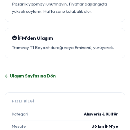
Pazarlık yapmayı unutmayın. Fiyatlar başlangıçta
yüksek söylenir. Hafta sonu kalabalık olur.
🚇 İFM'den Ulaşım
Tramvay T1 Beyazıt durağı veya Eminönü, yürüyerek.
← Ulaşım Sayfasına Dön
HIZLI BILGI
Kategori
Alışveriş & Kültür
Mesafe
36 km İFM'ye