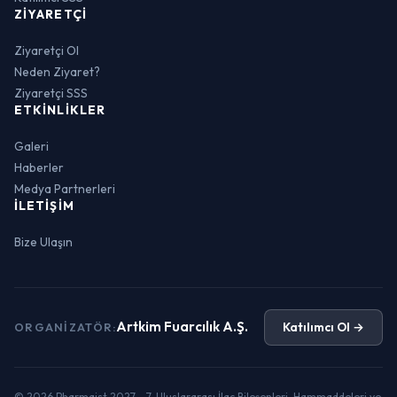
ZIYARETÇI
Ziyaretçi Ol
Neden Ziyaret?
Ziyaretçi SSS
ETKINLIKLER
Galeri
Haberler
Medya Partnerleri
İLETIŞIM
Bize Ulaşın
Artkim Fuarcılık A.Ş.
Katılımcı Ol →
ORGANIZATÖR:
© 2026 Pharmaist 2027 - 7. Uluslararası İlaç Bileşenleri, Hammaddeleri ve