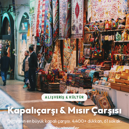
ALIŞVERIŞ & KÜLTÜR
Kapalıçarşı & Mısır Çarşısı
Dünyanın en büyük kapalı çarşısı. 4.400+ dükkan, 61 sokak.
Tarihi atmosfer.