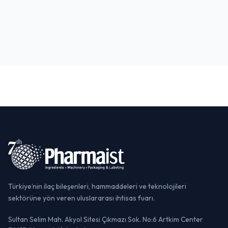
Boğaz Turu
Taksim & İstiklal Caddesi
TARIHI MEKAN
GEZI & EĞLENCE
YAŞAM & EĞLENCE
Türkiye’nin ilaç bileşenleri, hammaddeleri ve teknolojileri
sektörüne yön veren uluslararası ihtisas fuarı.
Sultan Selim Mah. Akyol Sitesi Çıkmazı Sok. No:6 Artkim Center