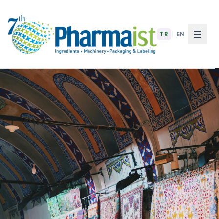
TR
|
EN